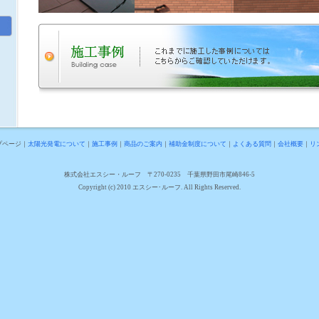
プページ
｜
太陽光発電について
｜
施工事例
｜
商品のご案内
｜
補助金制度について
｜
よくある質問
｜
会社概要
｜
リ
株式会社エスシー・ルーフ 〒270-0235 千葉県野田市尾崎846-5
Copyright (c) 2010 エスシー･ルーフ. All Rights Reserved.